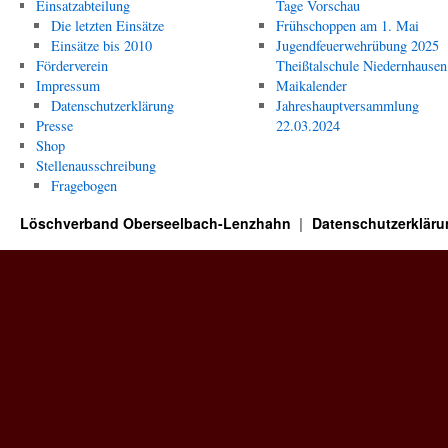
Einsatzabteilung
Tage Vorschau
Die letzten Einsätze
Frühschoppen am 1. Mai
Einsätze bis 2010
Jugendfeuerwehrübung 2025
Förderverein
Theißtalschule Niedernhausen
Impressum
Maikalender
Datenschutzerklärung
Jahreshauptversammlung
Presse
22.03.2024
Shop
Stellenausschreibung
Fragebogen
Löschverband Oberseelbach-Lenzhahn
Datenschutzerkläru