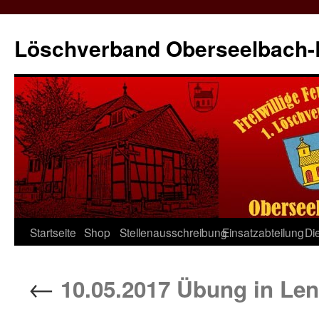
Zum
Inhalt
Löschverband Oberseelbach
springen
Startseite
Shop
Stellenausschreibung
Einsatzabteilung
Di
←
10.05.2017 Übung in Len