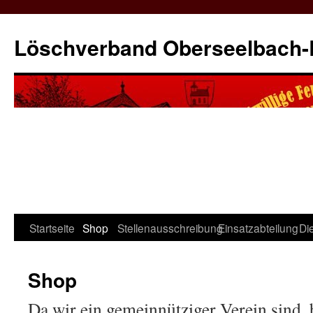
Zum
Inhalt
Löschverband Oberseelbach
springen
Startseite
Shop
Stellenausschreibung
Einsatzabteilung
Di
Shop
Da wir ein gemeinnütziger Verein sind