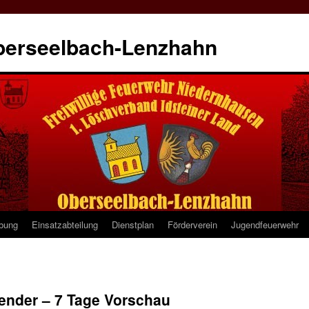
berseelbach-Lenzhahn
ibung
Einsatzabteilung
Dienstplan
Förderverein
Jugendfeuerwehr
lender – 7 Tage Vorschau