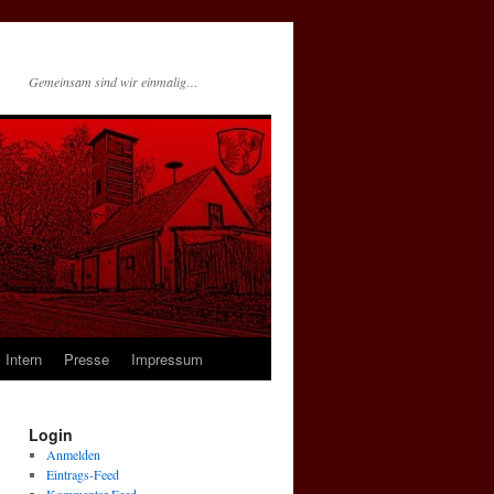
Gemeinsam sind wir einmalig…
Intern
Presse
Impressum
Login
Anmelden
Eintrags-Feed