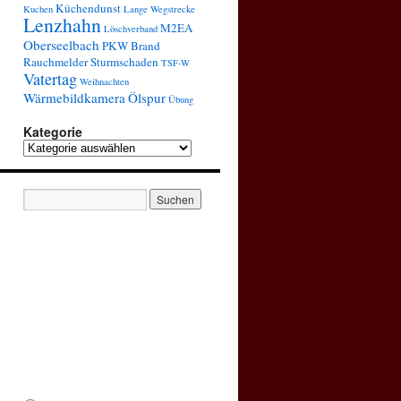
Küchendunst
Kuchen
Lange Wegstrecke
Lenzhahn
M2EA
Löschverband
Oberseelbach
PKW Brand
Rauchmelder
Sturmschaden
TSF-W
Vatertag
Weihnachten
Wärmebildkamera
Ölspur
Übung
Kategorie
Kategorie