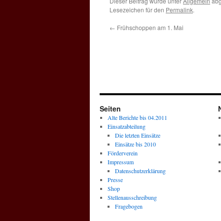
Dieser Beitrag wurde unter
Allgemein
abg
Lesezeichen für den
Permalink
.
←
Frühschoppen am 1. Mai
Seiten
Alte Berichte bis 04.2011
Einsatzabteilung
Die letzten Einsätze
Einsätze bis 2010
Förderverein
Impressum
Datenschutzerklärung
Presse
Shop
Stellenausschreibung
Fragebogen