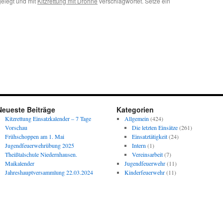
elegt und mit
Kitzrettung mit Drohne
verschlagwortet. Setze ein
Neueste Beiträge
Kategorien
Kitzrettung Einsatzkalender – 7 Tage
Allgemein
(424)
Vorschau
Die letzten Einsätze
(261)
Frühschoppen am 1. Mai
Einsatztätigkeit
(24)
Jugendfeuerwehrübung 2025
Intern
(1)
Theißtalschule Niedernhausen.
Vereinsarbeit
(7)
Maikalender
Jugendfeuerwehr
(11)
Jahreshauptversammlung 22.03.2024
Kinderfeuerwehr
(11)