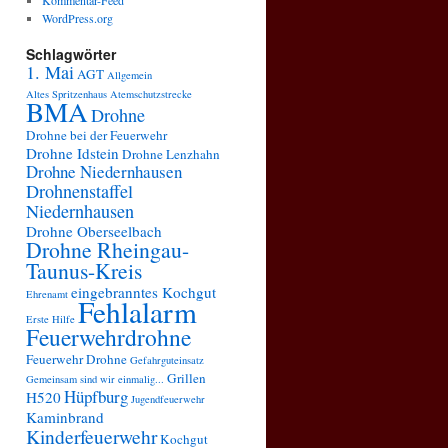
Kommentar-Feed
WordPress.org
Schlagwörter
1. Mai
AGT
Allgemein
Altes Spritzenhaus
Atemschutzstrecke
BMA
Drohne
Drohne bei der Feuerwehr
Drohne Idstein
Drohne Lenzhahn
Drohne Niedernhausen
Drohnenstaffel
Niedernhausen
Drohne Oberseelbach
Drohne Rheingau-
Taunus-Kreis
eingebranntes Kochgut
Ehrenamt
Fehlalarm
Erste Hilfe
Feuerwehrdrohne
Feuerwehr Drohne
Gefahrguteinsatz
Grillen
Gemeinsam sind wir einmalig...
Hüpfburg
H520
Jugendfeuerwehr
Kaminbrand
Kinderfeuerwehr
Kochgut