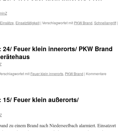
minZ
 Einsätze
,
Einsatztätigkeit
|
Verschlagwortet mit
PKW Brand
,
Schnellangriff
|
: 24/ Feuer klein innerorts/ PKW Brand
erätehaus
Z
Verschlagwortet mit
Feuer klein innerorts
,
PKW Brand
|
Kommentare
: 15/ Feuer klein außerorts/
Z
nd zu einem Brand nach Niederseelbach alarmiert. Einsatzort