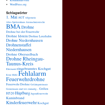
Kommentar-Feed
WordPress.org
Schlagwörter
1. Mai
AGT
Allgemein
Altes Spritzenhaus
Atemschutzstrecke
BMA
Drohne
Drohne bei der Feuerwehr
Drohne Idstein
Drohne Lenzhahn
Drohne Niedernhausen
Drohnenstaffel
Niedernhausen
Drohne Oberseelbach
Drohne Rheingau-
Taunus-Kreis
eingebranntes Kochgut
Ehrenamt
Fehlalarm
Erste Hilfe
Feuerwehrdrohne
Feuerwehr Drohne
Gefahrguteinsatz
Grillen
Gemeinsam sind wir einmalig...
Hüpfburg
H520
Jugendfeuerwehr
Kaminbrand
Kinderfeuerwehr
Kochgut