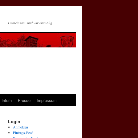
Gemeinsam sind wir einmalig…
Intern
Presse
Impressum
Login
Anmelden
Eintrags-Feed