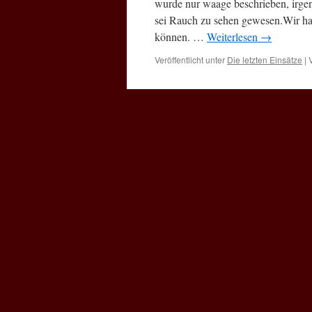
Lenzhahn
wurde nur waage beschrieben, irge
Feuerwehrgerätehaus
sei Rauch zu sehen gewesen.Wir ha
können. …
Weiterlesen
→
Veröffentlicht unter
Die letzten Einsätze
|
01.04.2013 Zur richtig
tun!
Veröffentlicht am
2. April 2013
von
Admin
Auf einer Bewegungsfahrt am gest
B49, explodierte bei einem vorausf
die Strasse ab und konnte mit dem
Veröffentlicht unter
Die letzten Einsätze
|
Seiten
Alte Berichte bis 04.2011
Einsatzabteilung