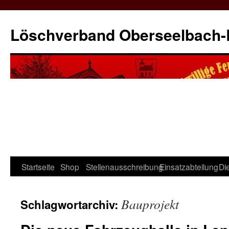
Zum
Inhalt
Löschverband Oberseelbach
springen
Startseite
Shop
Stellenausschreibung
Einsatzabteilung
Di
Bauprojekt
Schlagwortarchiv: