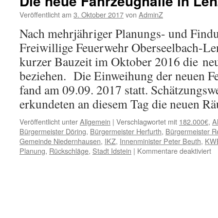
Die neue Fahrzeughalle in Le
Veröffentlicht am
3. Oktober 2017
von
AdminZ
Nach mehrjähriger Planungs- und Findu
Freiwillige Feuerwehr Oberseelbach-L
kurzer Bauzeit im Oktober 2016 die ne
beziehen. Die Einweihung der neuen F
fand am 09.09. 2017 statt. Schätzungsw
erkundeten an diesem Tag die neuen 
Veröffentlicht unter
Allgemein
|
Verschlagwortet mit
182.000€
,
A
Bürgermeister Döring
,
Bürgermeister Herfurth
,
Bürgermeister 
Gemeinde Niedernhausen
,
IKZ
,
Innenminister Peter Beuth
,
KW
fü
Planung
,
Rückschläge
,
Stadt Idstein
|
Kommentare deaktiviert
Di
n
Fa
in
L